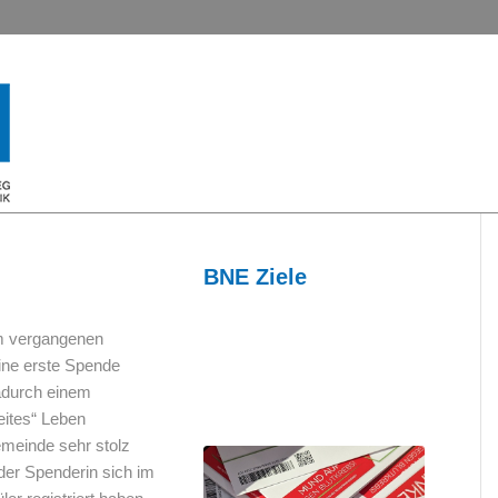
BNE Ziele
m vergangenen
eine erste Spende
adurch einem
ites“ Leben
emeinde sehr stolz
er Spenderin sich im