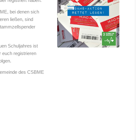
r registriert haben.
ME, bei denen sich
eren ließen, sind
Stammzellspender
n Schuljahres ist
r euch registrieren
olgen.
ulgemeinde des CSBME