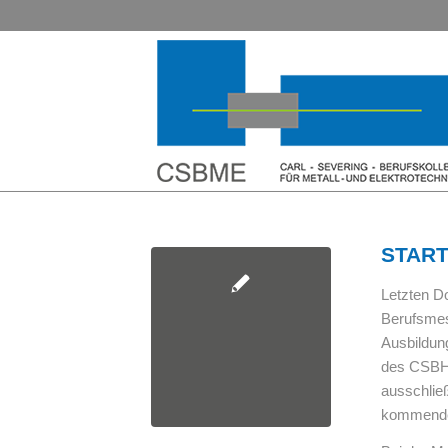
START 
Letzten D
Berufsmes
Ausbildun
des CSBHT
ausschließ
kommende 