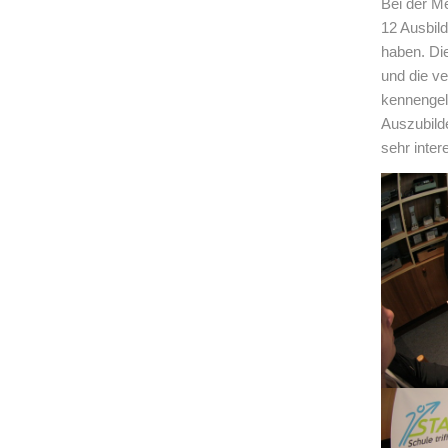
Bei der M
12 Ausbil
haben. Di
und die v
kennengele
Auszubild
sehr inte