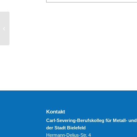
Kollegiumsfortbildung
am CSBME
(30.09.2026)
Kontakt
Carl-Severing-Berufskolleg für Metall- und
der Stadt Bielefeld
Hermann-Delius-Str. 4