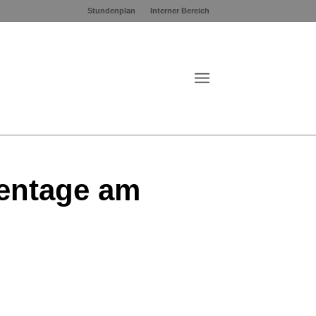
Stundenplan
Interner Bereich
ientage am